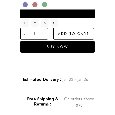
Size
L
M
S
XL
ADD TO CART
BUY NOW
Estimated Delivery :
Jan 23 - Jan 26
Free Shipping &
On orders above
Returns :
$79