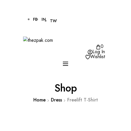
USD, $
FB
IN
TW
0
Log In
Wishlist
Shop
Home
Dress
Freelift T-Shirt